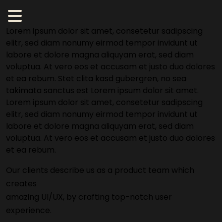
Lorem ipsum dolor sit amet, consetetur sadipscing
elitr, sed diam nonumy eirmod tempor invidunt ut
labore et dolore magna aliquyam erat, sed diam
voluptua. At vero eos et accusam et justo duo dolores
et ea rebum. Stet clita kasd gubergren, no sea
takimata sanctus est Lorem ipsum dolor sit amet.
Lorem ipsum dolor sit amet, consetetur sadipscing
elitr, sed diam nonumy eirmod tempor invidunt ut
labore et dolore magna aliquyam erat, sed diam
voluptua. At vero eos et accusam et justo duo dolores
et ea rebum.
Our clients describe us as a product team which
creates
amazing UI/UX, by crafting top-notch user
experience.